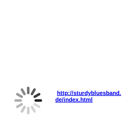
SBB4a
h
ttp://sturdybluesband.
de/index.html
Country Club